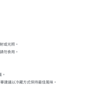
直射或光照。
者請勿食用。
蓋。
食畢建議以冷藏方式保持最佳風味。