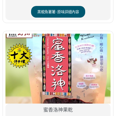
黑蜆魚薯薯-原味詳細內容
蜜香洛神果乾