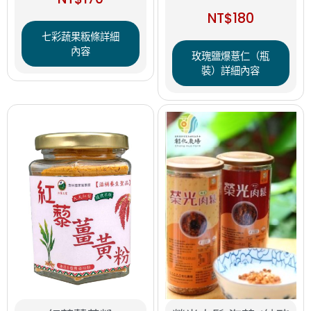
NT$
180
七彩蔬果粄條詳細
內容
玫瑰鹽爆薏仁（瓶
裝）詳細內容