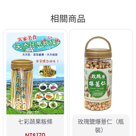
相關商品
七彩蔬果粄條
玫瑰鹽爆薏仁（瓶
裝）
NT$
170