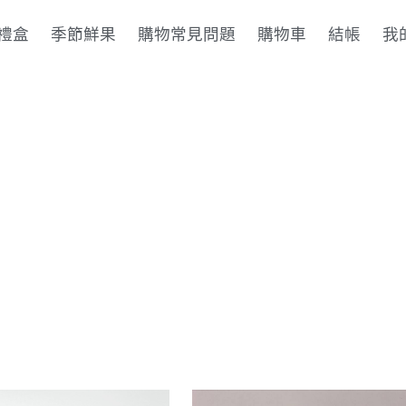
禮盒
季節鮮果
購物常見問題
購物車
結帳
我
農特產品展售中心
新鮮的食材，讓您可以吃的安心，買的放心。